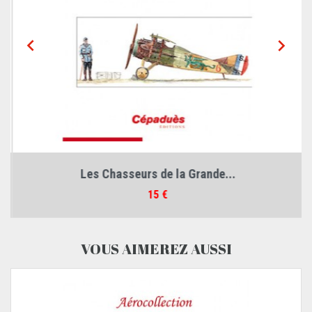


Les Chasseurs de la Grande...
Prix
15 €
VOUS AIMEREZ AUSSI