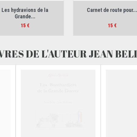
teurs :
Jean Bellis
,
Jean Molveau
Auteur :
Collectif
Les hydravions de la
Carnet de route pour..
Grande...
Prix
Prix
15 €
15 €
VRES DE L'AUTEUR JEAN BEL