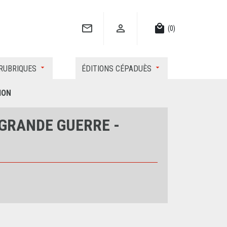


local_mall
(0)
RUBRIQUES
ÉDITIONS CÉPADUÈS
ION
 GRANDE GUERRE -