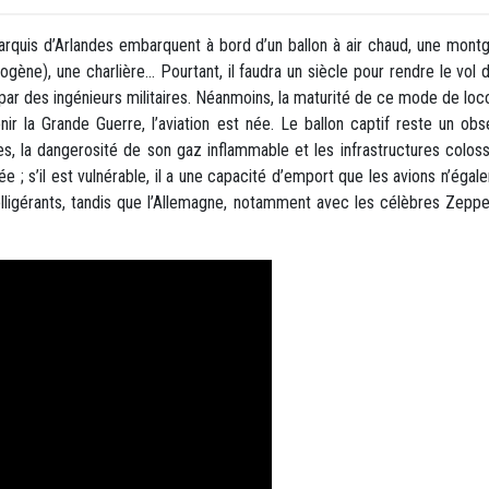
quis d’Arlandes embarquent à bord d’un ballon à air chaud, une montgol
ogène), une charlière… Pourtant, il faudra un siècle pour rendre le vol d
par des ingénieurs militaires. Néanmoins, la maturité de ce mode de loc
ir la Grande Guerre, l’aviation est née. Le ballon captif reste un obs
es, la dangerosité de son gaz inflammable et les infrastructures colossale
ée ; s’il est vulnérable, il a une capacité d’emport que les avions n’éga
ligérants, tandis que l’Allemagne, notamment avec les célèbres Zeppe