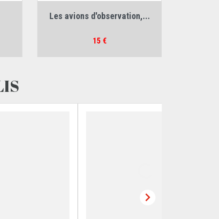
Auteurs :
Jean Bellis
,
Jean Molveau
.
Les avions d'observation,...
Prix
15 €
LIS
