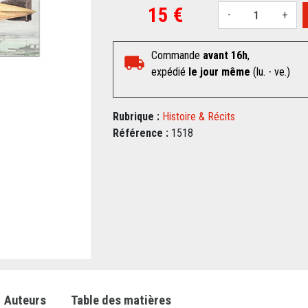
15 €
-
+
Commande
avant 16h
,
expédié
le jour même
(lu. - ve.)
Rubrique :
Histoire & Récits
Référence :
1518
Auteurs
Table des matières