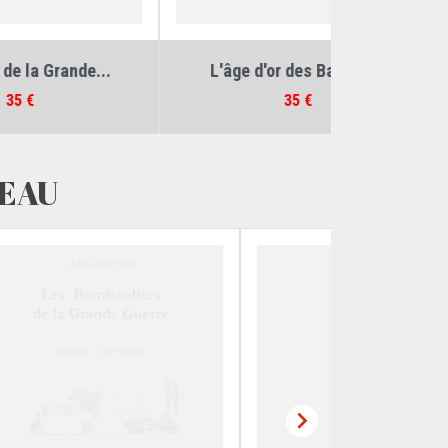
eau
Auteurs :
Jean Bellis
,
Jean Molveau
Auteurs :
Jea
.
L'âge d'or des Ballons...
Les Chasseu
Prix
35 €
VEAU
