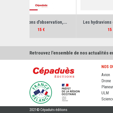
Jean Molveau
Auteurs :
Jean Bellis
,
Jean Molveau
Au
ervation,...
Les hydravions de la Grande...
Prix
15 €
Retrouvez l'ensemble de nos actualités e
NOS O
Avion
Drone
Planeu
ULM
Scienc
2021© Cépaduès éditions