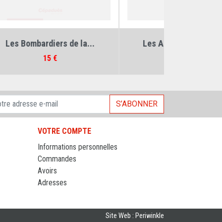
eau
Auteurs :
Jean Bellis
,
Jean Molveau
Auteurs :
Jea
.
Les Ailes de la Grande...
L'âge d'o
Prix
35 €
S’ABONNER
VOTRE COMPTE
Informations personnelles
Commandes
Avoirs
Adresses
Site Web : Periwinkle