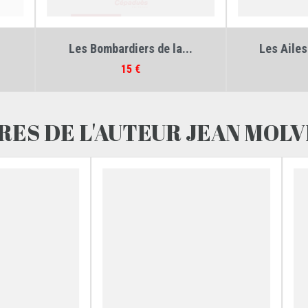
teurs :
Jean Bellis
,
Jean Molveau
Auteurs :
Jean Bellis
,
Jean Molv
Les Bombardiers de la...
Les Ailes de la Grande..
Prix
Prix
15 €
35 €
RES DE L'AUTEUR JEAN MOL