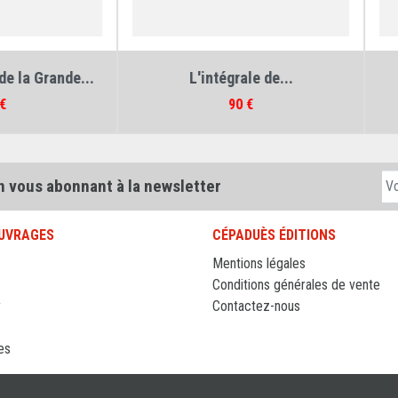
teurs :
Jean Bellis
,
Jean Molveau
Auteurs :
Jean Bellis
,
Jean Molv
L'intégrale de...
Les Bombardiers de la..
Prix
Prix
90 €
15 €
n vous abonnant à la newsletter
UVRAGES
CÉPADUÈS ÉDITIONS
Mentions légales
Conditions générales de vente
r
Contactez-nous
es