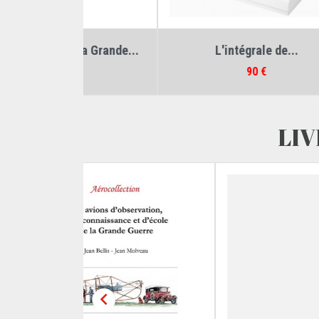
Jean Molveau
Auteurs :
Jean Bellis
,
Jean Molveau
Au
 la Grande...
L'intégrale de...
Prix
90 €
LIV
