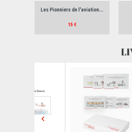
Auteurs :
Jean Bellis
,
Jean Molveau
Au
Les Pionniers de l'aviation...
Prix
15 €
LI
