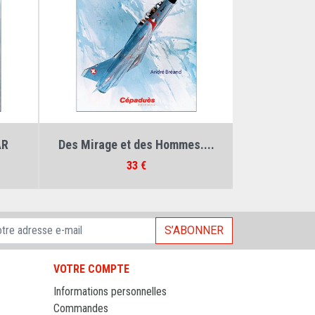
Auteur :
André Bréand
AR
Des Mirage et des Hommes....
Prix
33 €
S’ABONNER
VOTRE COMPTE
Informations personnelles
Commandes