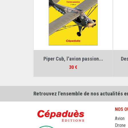
Auteur :
André Bréand
Piper Cub, l'avion passion...
Des
Prix
30 €
Retrouvez l'ensemble de nos actualités e
NOS O
Avion
Drone