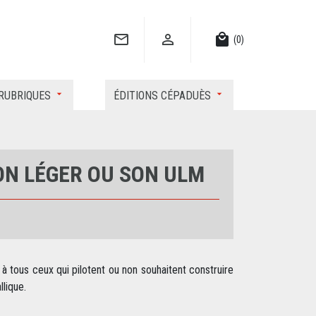


local_mall
(0)
RUBRIQUES
ÉDITIONS CÉPADUÈS
ON LÉGER OU SON ULM
à tous ceux qui pilotent ou non souhaitent construire
lique.