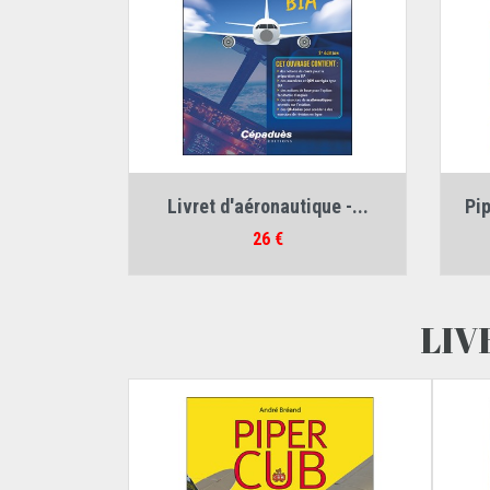
Auteur :
Joël Moulinet
Livret d'aéronautique -...
Pip
Prix
26 €
LIV