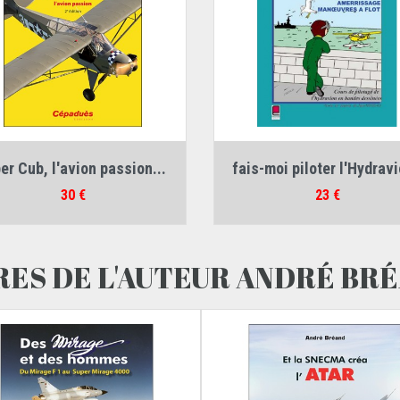
Auteur :
André Bréand
Auteur :
Jean Nicolas
er Cub, l'avion passion...
fais-moi piloter l'Hydravi
Prix
Prix
30 €
23 €
RES DE L'AUTEUR ANDRÉ BR