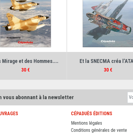
Auteur :
André Bréand
Auteur :
André Bréand
 Mirage et des Hommes....
Et la SNECMA créa l’AT
Prix
Prix
30 €
30 €
n vous abonnant à la newsletter
UVRAGES
CÉPADUÈS ÉDITIONS
Mentions légales
Conditions générales de vente