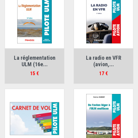
La réglementation
La radio en VFR
ULM (16e...
(avion,...
Prix
Prix
15 €
17 €