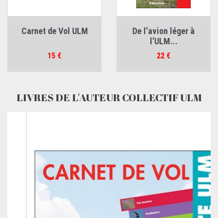
Carnet de Vol ULM
De l’avion léger à
l’ULM...
Prix
Prix
15 €
22 €
LIVRES DE L'AUTEUR COLLECTIF ULM