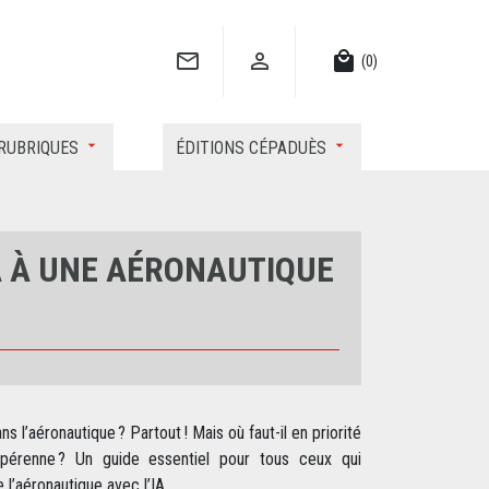


local_mall
(0)
RUBRIQUES
ÉDITIONS CÉPADUÈS
A À UNE AÉRONAUTIQUE
ans l’aéronautique ? Partout ! Mais où faut-il en priorité
 pérenne ? Un guide essentiel pour tous ceux qui
l’aéronautique avec l’IA.