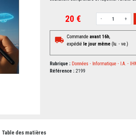
20 €
-
+
Commande
avant 16h
,
expédié
le jour même
(lu. - ve.)
Rubrique :
Données - Informatique - I.A. - IH
Référence :
2199
Table des matières