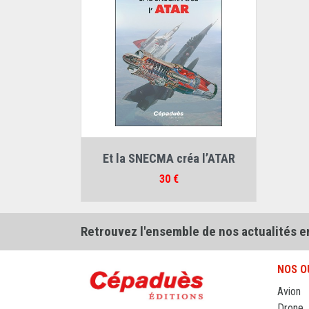
Auteur :
André Bréand
Et la SNECMA créa l’ATAR
Prix
30 €
Retrouvez l'ensemble de nos actualités e
NOS O
Avion
Drone