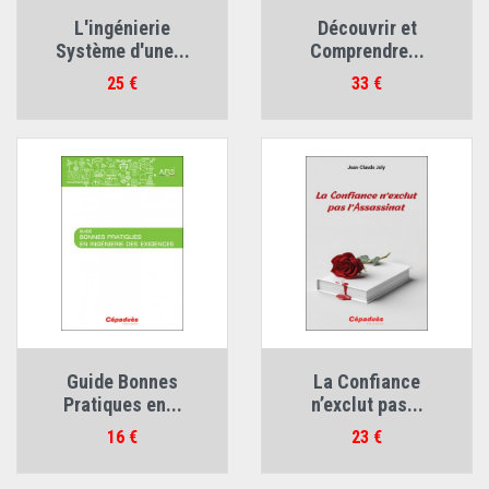
L'ingénierie
Découvrir et
Système d'une...
Comprendre...
Prix
Prix
25 €
33 €
Guide Bonnes
La Confiance
Pratiques en...
n’exclut pas...
Prix
Prix
16 €
23 €