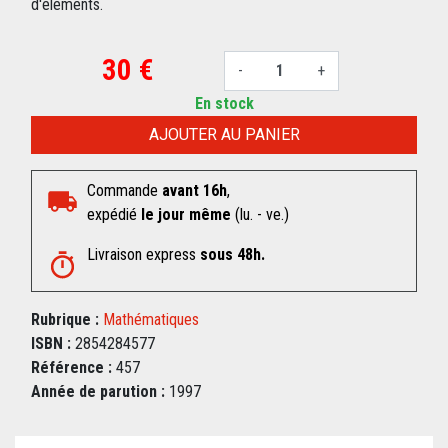
d'éléments.
30 €
-
+
En stock
AJOUTER AU PANIER
Commande
avant 16h
,
expédié
le jour même
(lu. - ve.)
Livraison express
sous 48h.
Rubrique :
Mathématiques
ISBN :
2854284577
Référence :
457
Année de parution :
1997