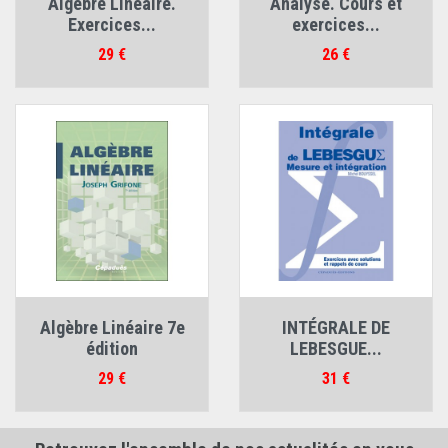
Algèbre Linéaire.
Analyse. Cours et
Exercices...
exercices...
Prix
Prix
29 €
26 €
Algèbre Linéaire 7e
INTÉGRALE DE
édition
LEBESGUE...
Prix
Prix
29 €
31 €