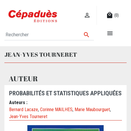

local_mall
(0)


JEAN-YVES TOURNERET
AUTEUR
PROBABILITÉS ET STATISTIQUES APPLIQUÉES
Auteurs :
Bernard Lacaze
,
Corinne MAILHES
,
Marie Maubourguet
,
Jean-Yves Tourneret