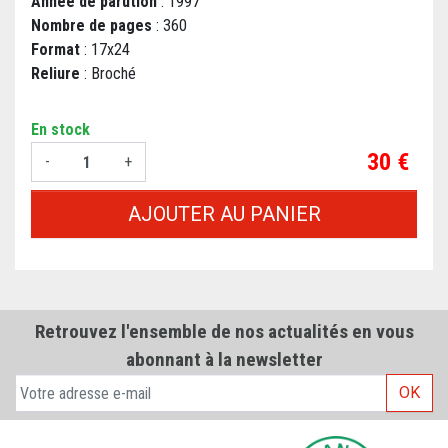
Année de parution
: 1997
Nombre de pages
: 360
Format
: 17x24
Reliure
: Broché
En stock
Prix
30 €
-
+
AJOUTER AU PANIER
Retrouvez l'ensemble de nos actualités en vous
abonnant à la newsletter
OK