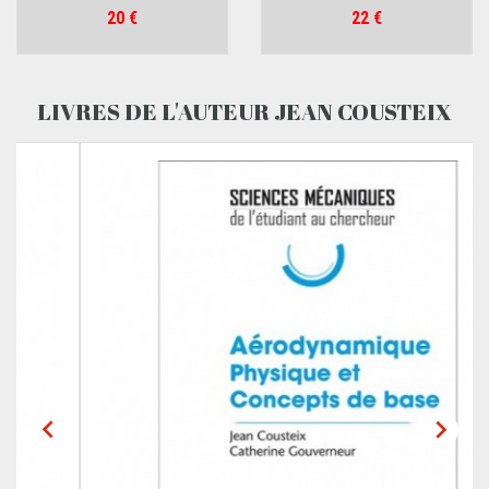
Prix
Prix
20 €
22 €
LIVRES DE L'AUTEUR JEAN COUSTEIX

