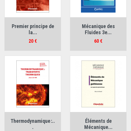
Premier principe de
Mécanique des
la...
Fluides 3e...
Prix
Prix
20 €
60 €
Thermodynamique :..
Éléments de
.
Mécanique...