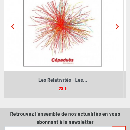


Solides Élastiques -...
Prix
26 €
Retrouvez l'ensemble de nos actualités en vous
abonnant à la newsletter