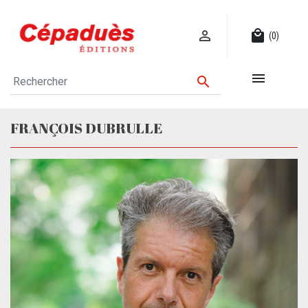

local_mall
(0)


FRANÇOIS DUBRULLE