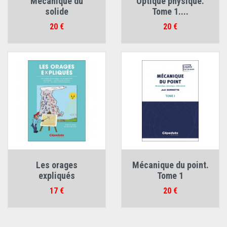
Mécanique du
Optique physique.
solide
Tome 1....
Prix
Prix
20 €
20 €
Les orages
Mécanique du point.
expliqués
Tome 1
Prix
Prix
17 €
20 €