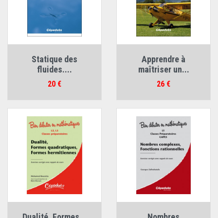
Statique des
Apprendre à
fluides....
maîtriser un...
Prix
Prix
20 €
26 €
Dualité, Formes...
Nombres