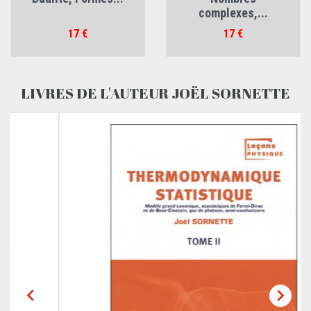
complexes,...
Prix
Prix
17 €
17 €
LIVRES DE L'AUTEUR JOËL SORNETTE

