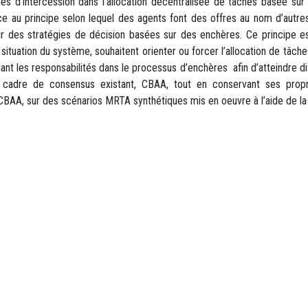
es d’intercession dans l’allocation décentralisée de tâches basée su
nce au principe selon lequel des agents font des offres au nom d’autr
sur des stratégies de décision basées sur des enchères. Ce principe es
 situation du système, souhaitent orienter ou forcer l’allocation de tâc
ant les responsabilités dans le processus d’enchères afin d’atteindre d
 un cadre de consensus existant, CBAA, tout en conservant ses pr
CBAA, sur des scénarios MRTA synthétiques mis en oeuvre à l’aide de l