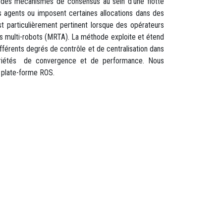
r des mécanismes de consensus au sein d’une flotte
es agents ou imposent certaines allocations dans des
t particulièrement pertinent lorsque des opérateurs
hes multi-robots (MRTA). La méthode exploite et étend
ifférents degrés de contrôle et de centralisation dans
opriétés de convergence et de performance. Nous
a plate-forme ROS.