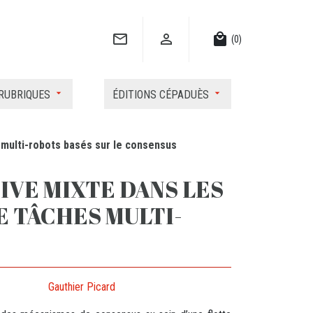


local_mall
(0)
RUBRIQUES
ÉDITIONS CÉPADUÈS
s multi-robots basés sur le consensus
IVE MIXTE DANS LES
 TÂCHES MULTI-
Gauthier Picard