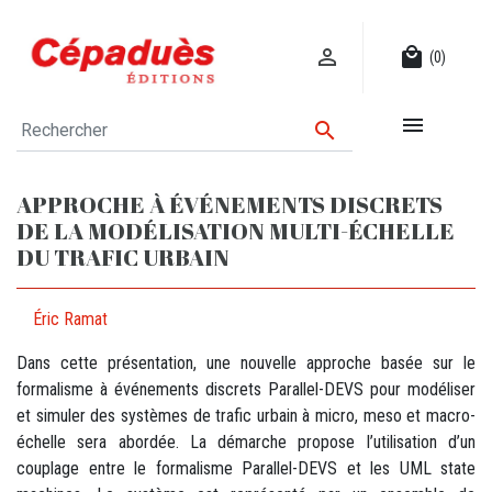

local_mall
(0)


APPROCHE À ÉVÉNEMENTS DISCRETS
DE LA MODÉLISATION MULTI-ÉCHELLE
DU TRAFIC URBAIN
Éric Ramat
Dans cette présentation, une nouvelle approche basée sur le
formalisme à événements discrets Parallel-DEVS pour modéliser
et simuler des systèmes de trafic urbain à micro, meso et macro-
échelle sera abordée. La démarche propose l’utilisation d’un
couplage entre le formalisme Parallel-DEVS et les UML state