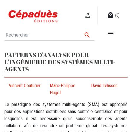

local_mall
(0)


PATTERNS D'ANALYSE POUR
L'INGÉNIERIE DES SYSTÈMES MULTI-
AGENTS
Vincent Couturier
Marc-Philippe
David Telisson
Huget
Le paradigme des systèmes multi-agents (SMA) est approprié
pour des applications distribuées sans contrôle centralisé et pour
lesquelles il est nécessaire qu'un sousensemble des agents
collabore afin de résoudre un problème global. Les systèmes