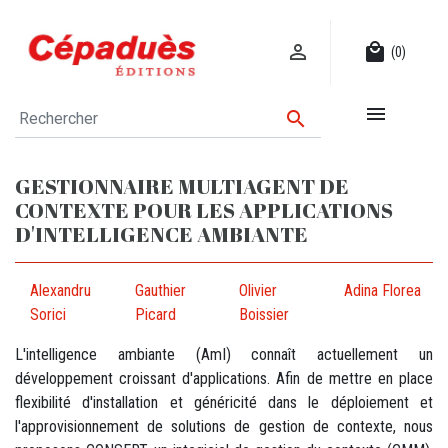

local_mall
(0)


GESTIONNAIRE MULTIAGENT DE
CONTEXTE POUR LES APPLICATIONS
D'INTELLIGENCE AMBIANTE
Alexandru
Gauthier
Olivier
Adina Florea
Sorici
Picard
Boissier
L'intelligence ambiante (AmI) connaît actuellement un
développement croissant d'applications. Afin de mettre en place
flexibilité d'installation et généricité dans le déploiement et
l'approvisionnement de solutions de gestion de contexte, nous