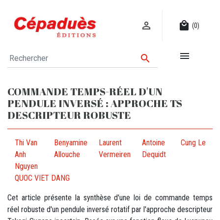

local_mall
(0)


COMMANDE TEMPS-RÉEL D'UN
PENDULE INVERSÉ : APPROCHE TS
DESCRIPTEUR ROBUSTE
Thi Van
Benyamine
Laurent
Antoine
Cung Le
Anh
Allouche
Vermeiren
Dequidt
Nguyen
QUOC VIET DANG
Cet article présente la synthèse d'une loi de commande temps
réel robuste d'un pendule inversé rotatif par l'approche descripteur