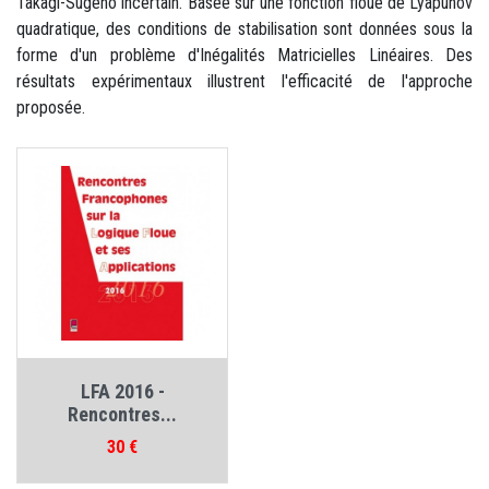
Takagi-Sugeno incertain. Basée sur une fonction floue de Lyapunov
quadratique, des conditions de stabilisation sont données sous la
forme d'un problème d'Inégalités Matricielles Linéaires. Des
résultats expérimentaux illustrent l'efficacité de l'approche
proposée.
LFA 2016 -
Rencontres...
Prix
30 €