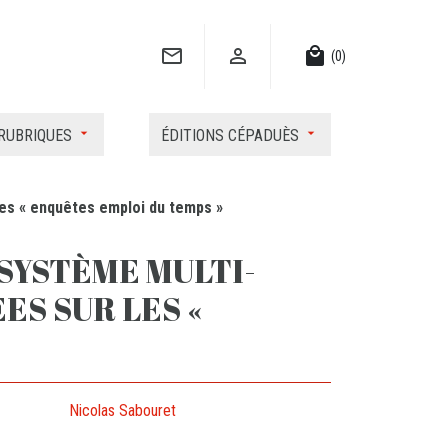


local_mall
(0)
RUBRIQUES
ÉDITIONS CÉPADUÈS
les « enquêtes emploi du temps »
 SYSTÈME MULTI-
ES SUR LES «
Nicolas Sabouret