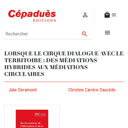

local_mall
(0)


LORSQUE LE CIRQUE DIALOGUE AVEC LE
TERRITOIRE : DES MÉDIATIONS
HYBRIDES AUX MÉDIATIONS
CIRCULAIRES
Julie Deramond
Christine Carrère-Saucède