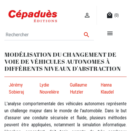

local_mall
(0)


MODÉLISATION DU CHANGEMENT DE
VOIE DE VÉHICULES AUTONOMES À
DIFFÉRENTS NIVEAUX D'ABSTRACTION
Jérémy
Lydie
Guillaume
Hanna
Sobieraj
Nouvelière
Hutzler
Klaudel
L'analyse comportementale des véhicules autonomes représente
un challenge majeur dans le monde de l'automobile. Dans le but
d'assurer une conduite sécurisée et fluide, plusieurs méthodes
peuvent être appliquées, notamment la simulation informatique.