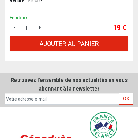
Reliure
: Broché
En stock
Prix
19 €
-
+
AJOUTER AU PANIER
Retrouvez l'ensemble de nos actualités en vous
abonnant à la newsletter
OK