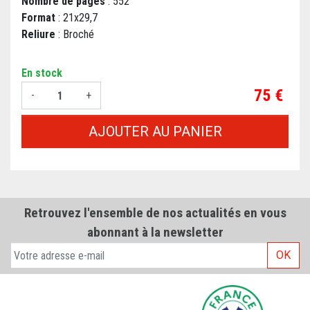
Nombre de pages
: 552
Format
: 21x29,7
Reliure
: Broché
En stock
Prix
75 €
-
+
AJOUTER AU PANIER
Retrouvez l'ensemble de nos actualités en vous
abonnant à la newsletter
OK