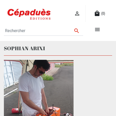

local_mall
(0)


SOPHIAN ARIXI