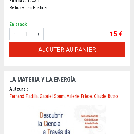
Format
: 17x24
Reliure
: En Rústica
En stock
Prix
15 €
-
+
AJOUTER AU PANIER
LA MATERIA Y LA ENERGÍA
Auteurs :
Fernand Padilla
,
Gabriel Soum
,
Valérie Frède
,
Claude Butto