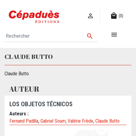

local_mall
(0)


CLAUDE BUTTO
Claude Butto
AUTEUR
LOS OBJETOS TÉCNICOS
Auteurs :
Fernand Padilla
,
Gabriel Soum
,
Valérie Frède
,
Claude Butto