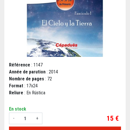
Référence
: 1147
Année de parution
: 2014
Nombre de pages
: 72
Format
: 17x24
Reliure
: En Rústica
En stock
Prix
15 €
-
+