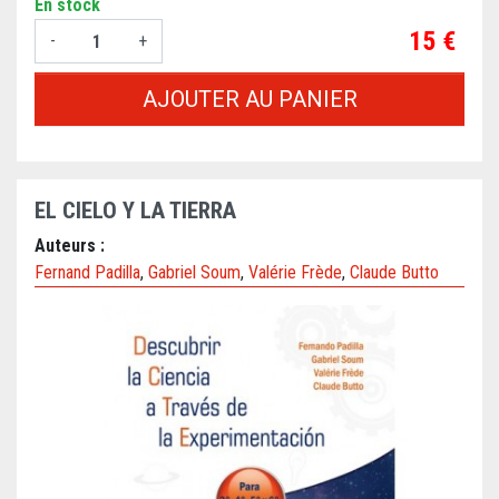
En stock
Prix
15 €
-
+
AJOUTER AU PANIER
EL CIELO Y LA TIERRA
Auteurs :
Fernand Padilla
,
Gabriel Soum
,
Valérie Frède
,
Claude Butto