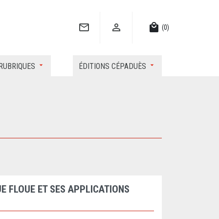


local_mall
(0)
RUBRIQUES
ÉDITIONS CÉPADUÈS
E FLOUE ET SES APPLICATIONS