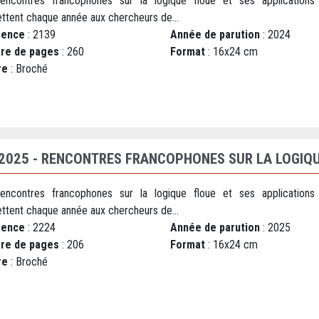
encontres francophones sur la logique floue et ses applications
ttent chaque année aux chercheurs de...
rence
: 2139
Année de parution
: 2024
re de pages
: 260
Format
: 16x24 cm
re
: Broché
 2025 - RENCONTRES FRANCOPHONES SUR LA LOGIQU
encontres francophones sur la logique floue et ses applications
ttent chaque année aux chercheurs de...
rence
: 2224
Année de parution
: 2025
re de pages
: 206
Format
: 16x24 cm
re
: Broché