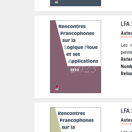
LFA
Auteu
Les r
perme
Réfé
Nomb
Reliu
LFA
Auteu