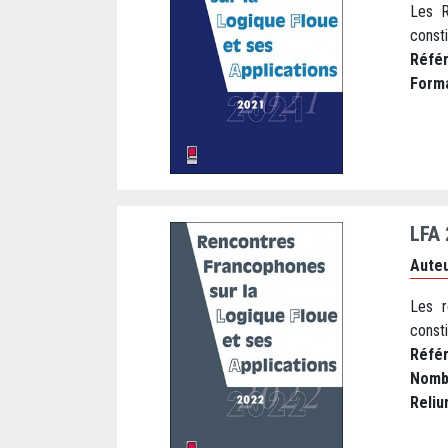
Les R
consti
Réfé
Form
LFA
Auteu
Les r
consti
Réfé
Nomb
Reliu