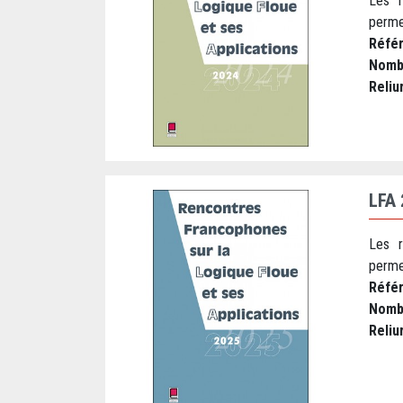
Les r
perme
Réfé
Nomb
Reliu
LFA
Les r
perme
Réfé
Nomb
Reliu