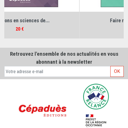
Faire résultat(s) dans les...
Prix
35 €
Retrouvez l'ensemble de nos actualités en vous
abonnant à la newsletter
OK