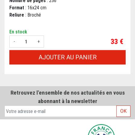
Nombre de pages
: 236
Format
: 16x24 cm
Reliure
: Broché
En stock
Prix
33 €
-
+
AJOUTER AU PANIER
Retrouvez l'ensemble de nos actualités en vous
abonnant à la newsletter
OK