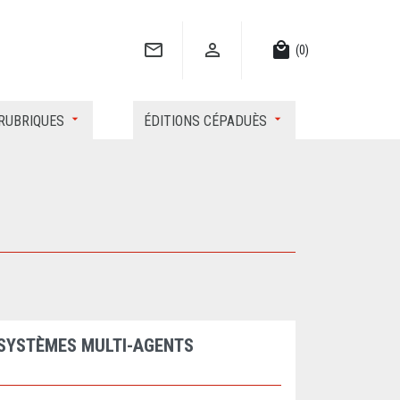


local_mall
(0)
RUBRIQUES
ÉDITIONS CÉPADUÈS
 SYSTÈMES MULTI-AGENTS