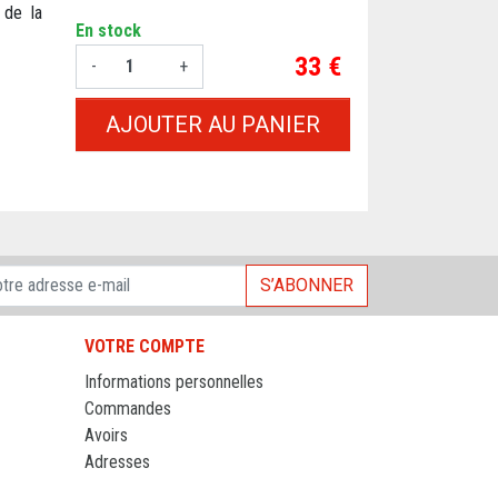
 de la
En stock
Prix
33 €
-
+
AJOUTER AU PANIER
S’ABONNER
VOTRE COMPTE
Informations personnelles
Commandes
Avoirs
Adresses