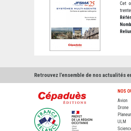
Cet o
trente
Réfé
Nomb
Reliu
Retrouvez l'ensemble de nos actualités e
NOS O
Avion
Drone
Planeu
ULM
Scienc