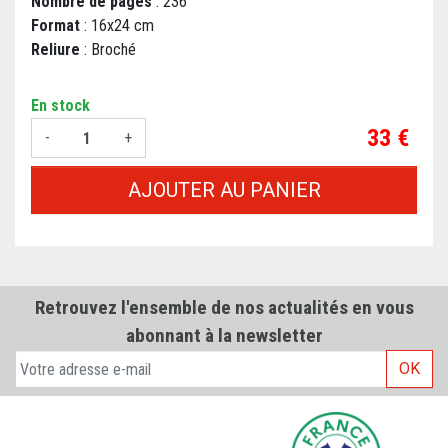
Nombre de pages
: 236
Format
: 16x24 cm
Reliure
: Broché
En stock
Prix
33 €
-
+
AJOUTER AU PANIER
Retrouvez l'ensemble de nos actualités en vous
abonnant à la newsletter
OK