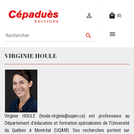

local_mall
(0)


VIRGINIE HOULE
Virginie HOULE (houle.virginie@uqam.ca) est professeure au
Département d’éducation et formation spécialisées de l’Université
du Québec à Montréal (UQAM). Ses recherches portent sur