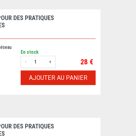
POUR DES PRATIQUES
ES
réseau
En stock
Prix
28 €
-
+
AJOUTER AU PANIER
POUR DES PRATIQUES
ES