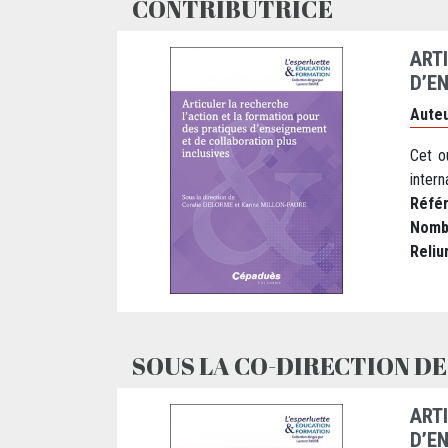
CONTRIBUTRICE
ART
D’E
Auteu
Cet o
intern
Réfé
Nomb
Reliu
SOUS LA CO-DIRECTION DE
ART
D’E