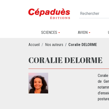
SCIENCES
AVION
Accueil
Nos auteurs
Coralie DELORME
CORALIE DELORME
Corali
de Gen
notamm
d’ense
posture