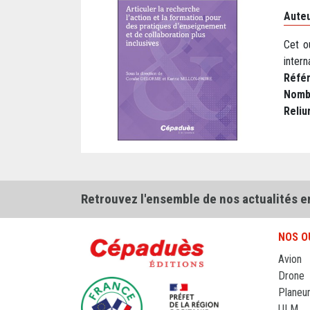
Auteu
Cet o
intern
Réfé
Nomb
Reliu
Retrouvez l'ensemble de nos actualités e
NOS O
Avion
Drone
Planeu
ULM