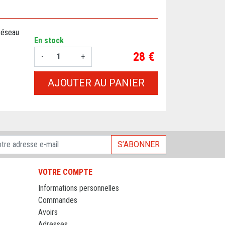
réseau
En stock
Prix
28 €
-
+
AJOUTER AU PANIER
S’ABONNER
VOTRE COMPTE
Informations personnelles
Commandes
Avoirs
Adresses