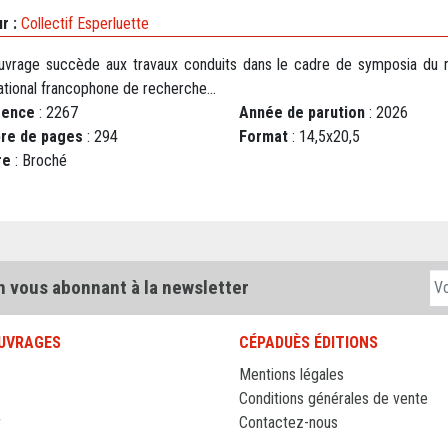
r :
Collectif Esperluette
uvrage succède aux travaux conduits dans le cadre de symposia du 
ational francophone de recherche...
rence
: 2267
Année de parution
: 2026
re de pages
: 294
Format
: 14,5x20,5
re
: Broché
n vous abonnant à la newsletter
UVRAGES
CÉPADUÈS ÉDITIONS
Mentions légales
Conditions générales de vente
r
Contactez-nous