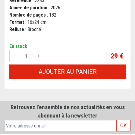
Référence
: 2283
Année de parution
: 2026
Nombre de pages
: 182
Format
: 16x24 cm
Reliure
: Broché
En stock
Prix
29 €
-
+
AJOUTER AU PANIER
Retrouvez l'ensemble de nos actualités en vous
abonnant à la newsletter
OK