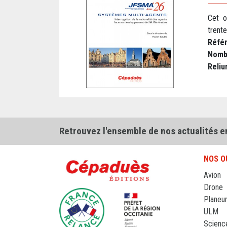
Cet o
trente
Réfé
Nomb
Reliu
Retrouvez l'ensemble de nos actualités e
NOS O
Avion
Drone
Planeu
ULM
Scienc