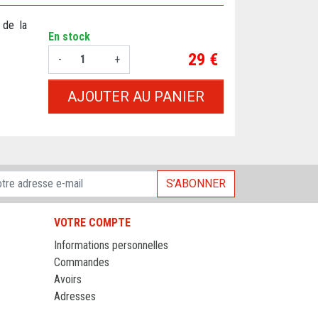
 de la
En stock
Prix
29 €
-
+
AJOUTER AU PANIER
S’ABONNER
VOTRE COMPTE
Informations personnelles
Commandes
Avoirs
Adresses