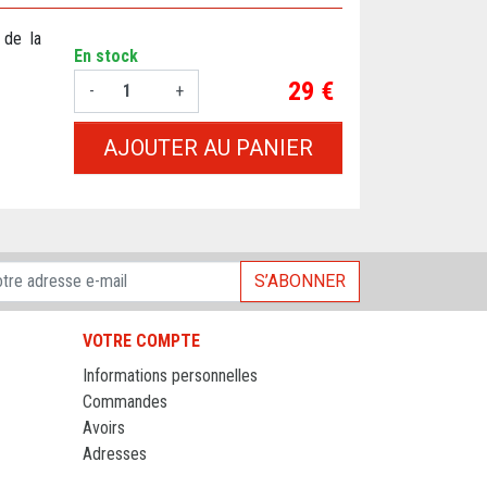
 de la
En stock
Prix
29 €
-
+
AJOUTER AU PANIER
S’ABONNER
VOTRE COMPTE
Informations personnelles
Commandes
Avoirs
Adresses