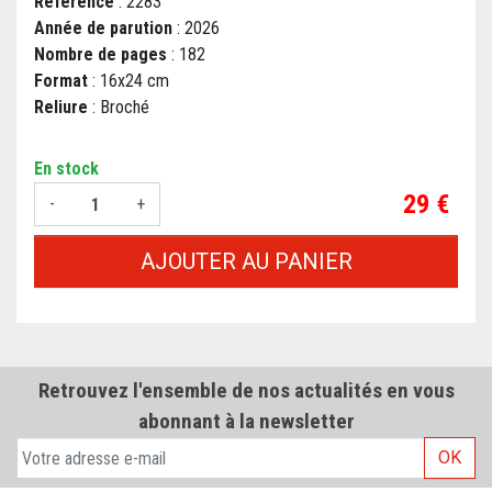
Référence
: 2283
Année de parution
: 2026
Nombre de pages
: 182
Format
: 16x24 cm
Reliure
: Broché
En stock
Prix
29 €
-
+
AJOUTER AU PANIER
Retrouvez l'ensemble de nos actualités en vous
abonnant à la newsletter
OK