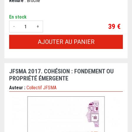
Reliure
: Broché
En stock
Prix
39 €
-
+
AJOUTER AU PANIER
JFSMA 2017. COHÉSION : FONDEMENT OU
PROPRIÉTÉ ÉMERGENTE
Auteur :
Collectif JFSMA