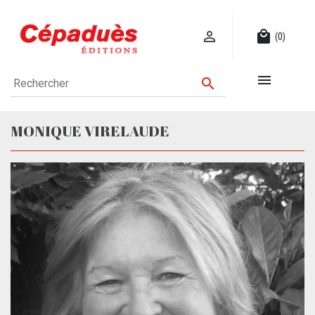

local_mall
(0)


MONIQUE VIRELAUDE