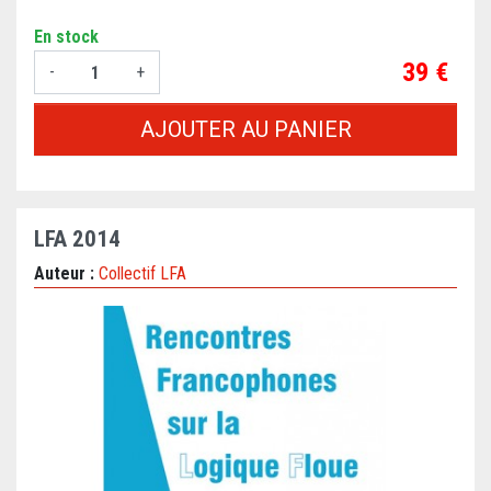
En stock
Prix
39 €
-
+
AJOUTER AU PANIER
LFA 2014
Auteur :
Collectif LFA