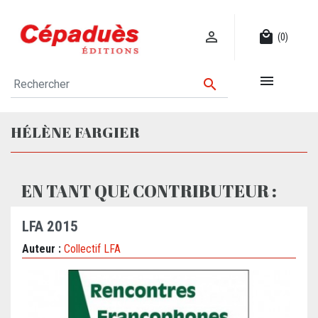

local_mall
(0)


HÉLÈNE FARGIER
EN TANT QUE CONTRIBUTEUR :
LFA 2015
Auteur :
Collectif LFA