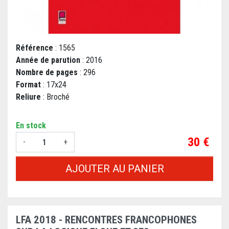
Référence
: 1565
Année de parution
: 2016
Nombre de pages
: 296
Format
: 17x24
Reliure
: Broché
En stock
Prix
30 €
-
+
AJOUTER AU PANIER
LFA 2018 - RENCONTRES FRANCOPHONES