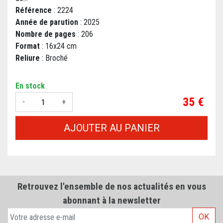
Référence
: 2224
Année de parution
: 2025
Nombre de pages
: 206
Format
: 16x24 cm
Reliure
: Broché
En stock
Prix
35 €
-
+
AJOUTER AU PANIER
Retrouvez l'ensemble de nos actualités en vous
abonnant à la newsletter
OK