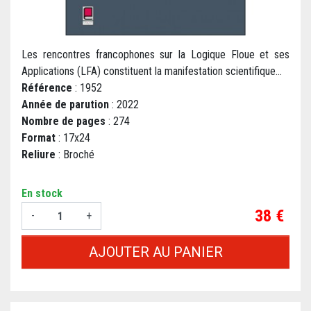
Les rencontres francophones sur la Logique Floue et ses
Applications (LFA) constituent la manifestation scientifique...
Référence
: 1952
Année de parution
: 2022
Nombre de pages
: 274
Format
: 17x24
Reliure
: Broché
En stock
Prix
38 €
-
+
AJOUTER AU PANIER