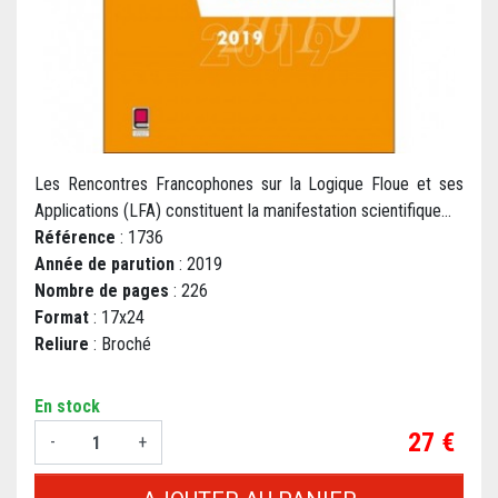
Les Rencontres Francophones sur la Logique Floue et ses
Applications (LFA) constituent la manifestation scientifique...
Référence
: 1736
Année de parution
: 2019
Nombre de pages
: 226
Format
: 17x24
Reliure
: Broché
En stock
Prix
27 €
-
+