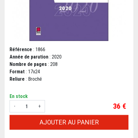
Référence
: 1866
Année de parution
: 2020
Nombre de pages
: 208
Format
: 17x24
Reliure
: Broché
En stock
Prix
36 €
-
+
AJOUTER AU PANIER