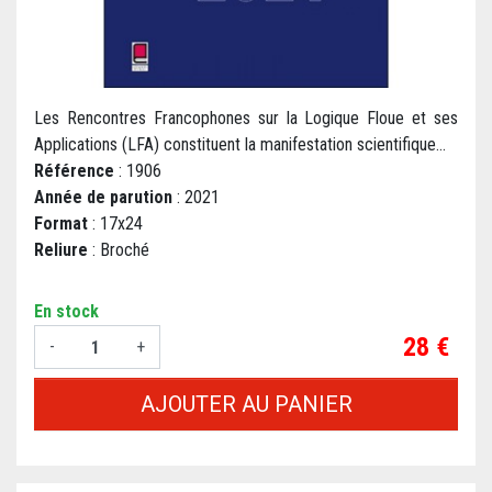
Les Rencontres Francophones sur la Logique Floue et ses
Applications (LFA) constituent la manifestation scientifique...
Référence
: 1906
Année de parution
: 2021
Format
: 17x24
Reliure
: Broché
En stock
Prix
28 €
-
+
AJOUTER AU PANIER