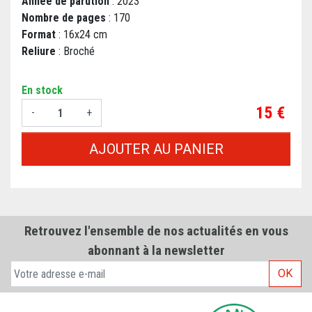
Année de parution
: 2023
Nombre de pages
: 170
Format
: 16x24 cm
Reliure
: Broché
En stock
Prix
15 €
-
+
AJOUTER AU PANIER
Retrouvez l'ensemble de nos actualités en vous
abonnant à la newsletter
OK