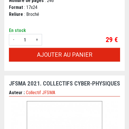
Nombre de pages
: 246
Format
: 17x24
Reliure
: Broché
En stock
Prix
29 €
-
+
AJOUTER AU PANIER
JFSMA 2021. COLLECTIFS CYBER-PHYSIQUES
Auteur :
Collectif JFSMA