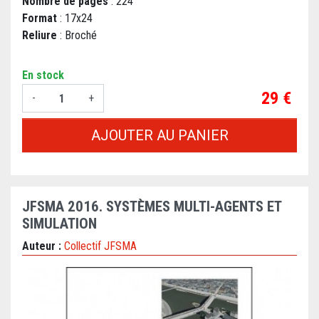
Nombre de pages
: 224
Format
: 17x24
Reliure
: Broché
En stock
Prix
29 €
-
+
AJOUTER AU PANIER
JFSMA 2016. SYSTÈMES MULTI-AGENTS ET
SIMULATION
Auteur :
Collectif JFSMA