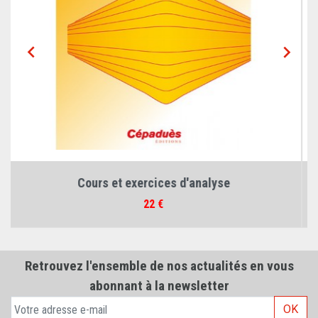


Algèbre et probabilités
Prix
29 €
Retrouvez l'ensemble de nos actualités en vous
abonnant à la newsletter
OK