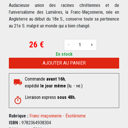
Audacieuse union des racines chrétiennes et de
l’universalisme des Lumières, la Franc-Maçonnerie, née en
Angleterre au début du 18e S., conserve toute sa pertinence
au 21e S. malgré un monde qui a bien changé.
26 €
-
+
En stock
AJOUTER AU PANIER
Commande
avant 16h
,
expédié
le jour même
(lu. - ve.)
Livraison express
sous 48h.
Rubrique :
Franc-maçonnerie - Ésotérisme
ISBN :
9782364938304