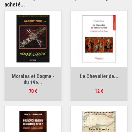
acheté...
Morales et Dogme -
Le Chevalier de...
du 19e...
Prix
Prix
70 €
12 €