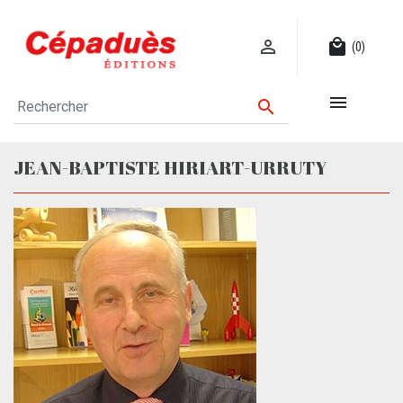

local_mall
(0)


JEAN-BAPTISTE HIRIART-URRUTY