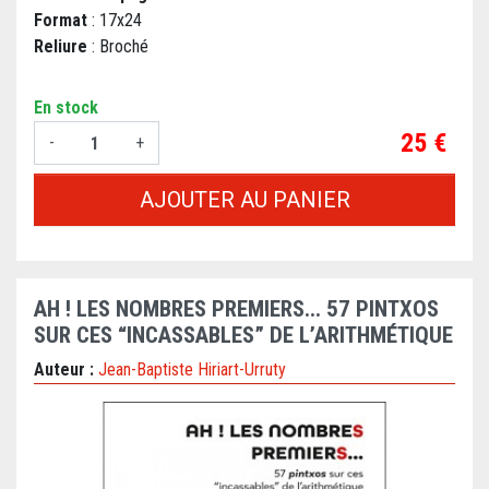
Format
: 17x24
Reliure
: Broché
En stock
Prix
25 €
-
+
AJOUTER AU PANIER
AH ! LES NOMBRES PREMIERS... 57 PINTXOS
SUR CES “INCASSABLES” DE L’ARITHMÉTIQUE
Auteur :
Jean-Baptiste Hiriart-Urruty