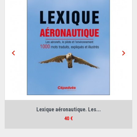


Lexique aéronautique. Les...
Prix
40 €