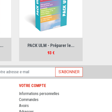
Auteur :
Collectif ULM
..
PACK ULM - Préparer le...
Mougery
Prix
93 €
S’ABONNER
VOTRE COMPTE
Informations personnelles
Commandes
Avoirs
Adresses