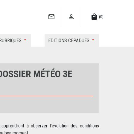


local_mall
(0)
RUBRIQUES
ÉDITIONS CÉPADUÈS
DOSSIER MÉTÉO 3E
 apprendront à observer l’évolution des conditions
 au bon moment.