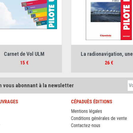
Auteur :
Collectif ULM
Auteurs :
Carnet de Vol ULM
La radionavigation, une.
Thierry du Puy de Goyne
,
François 
Prix
Prix
15 €
26 €
n vous abonnant à la newsletter
UVRAGES
CÉPADUÈS ÉDITIONS
Mentions légales
Conditions générales de vente
r
Contactez-nous