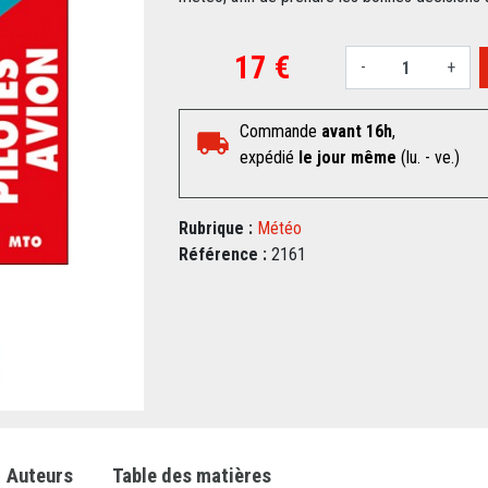
17 €
-
+
Commande
avant 16h
,
expédié
le jour même
(lu. - ve.)
Rubrique :
Météo
Référence :
2161
Auteurs
Table des matières