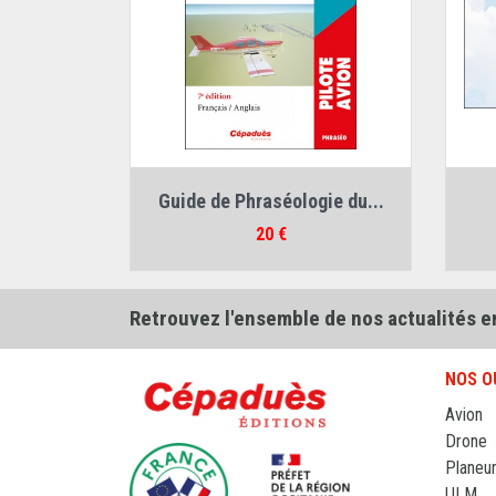
Auteur :
Christian Coulombe
Guide de Phraséologie du...
Prix
20 €
Retrouvez l'ensemble de nos actualités e
NOS O
Avion
Drone
Planeu
ULM