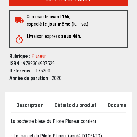
Commande
avant 16h
,
expédié
le jour même
(lu. - ve.)
Livraison express
sous 48h.
Rubrique :
Planeur
ISBN :
9782364937529
Référence :
175200
Année de parution :
2020
Description
Détails du produit
Documents j
La pochette bleue du Pilote Planeur contient :
- Le manuel du Pilote Planeur (agréé DTO/ATO)