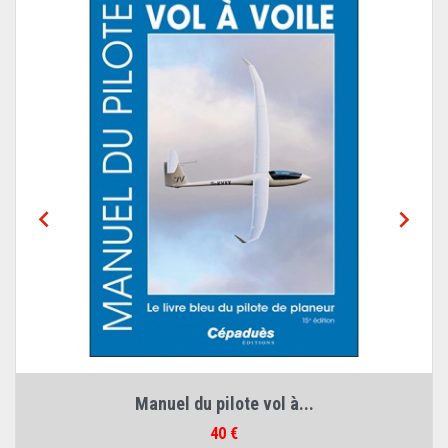


Manuel du pilote vol à...
Prix
40 €