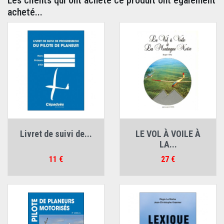
Les clients qui ont acheté ce produit ont également
acheté...
Livret de suivi de...
LE VOL À VOILE À
LA...
Prix
Prix
11 €
27 €